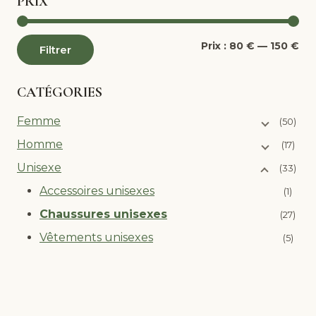
PRIX
Pri
Pri
Prix :
80 €
—
150 €
Filtrer
mi
ma
CATÉGORIES
Femme
(50)
Homme
(17)
Unisexe
(33)
Accessoires unisexes
(1)
Chaussures unisexes
(27)
Vêtements unisexes
(5)