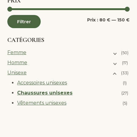
PRIX
Pri
Pri
Prix :
80 €
—
150 €
Filtrer
mi
ma
CATÉGORIES
Femme
(50)
Homme
(17)
Unisexe
(33)
Accessoires unisexes
(1)
Chaussures unisexes
(27)
Vêtements unisexes
(5)