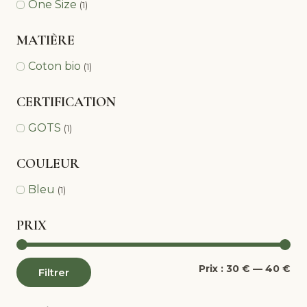
One Size
(1)
MATIÈRE
Coton bio
(1)
CERTIFICATION
GOTS
(1)
COULEUR
Bleu
(1)
PRIX
Pri
Pri
Prix :
30 €
—
40 €
Filtrer
mi
ma