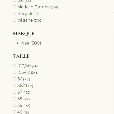
Bio
(33)
Made in Europe
(261)
Recyclé
(15)
Végane
(300)
MARQUE
Nae
(300)
TAILLE
100/40
(24)
105/42
(24)
36
(165)
36/41
(15)
37
(165)
38
(165)
39
(165)
40
(192)