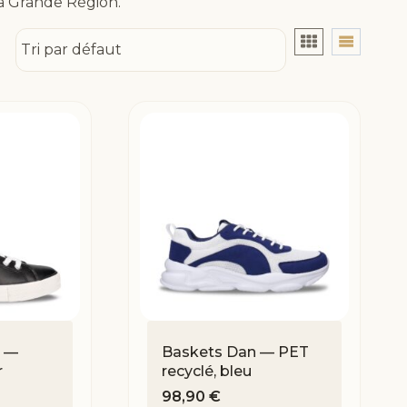
la Grande Région.
e —
Baskets Dan — PET
r
recyclé, bleu
98,90
€