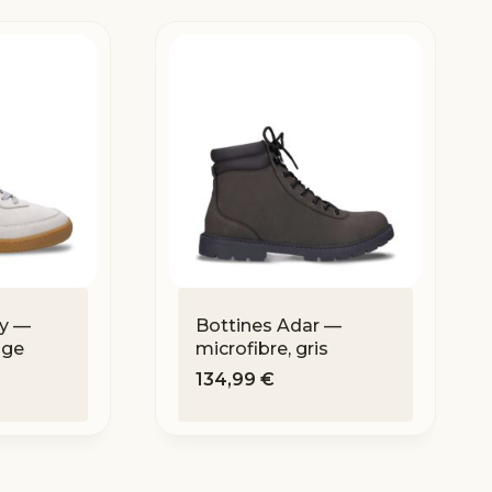
ey —
Bottines Adar —
uge
microfibre, gris
134,99
€