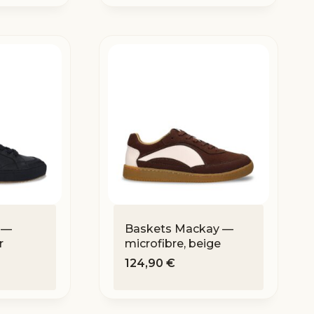
 —
Baskets Mackay —
r
microfibre, beige
124,90
€