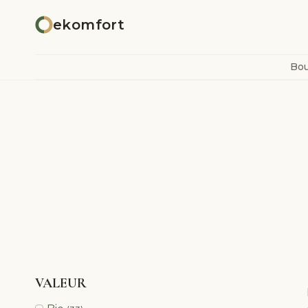
Aller
ekomfort
au
contenu
Bou
VALEUR