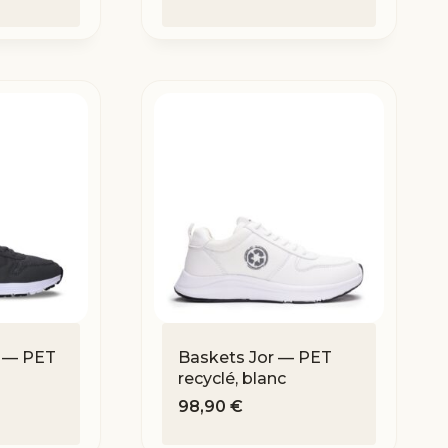
 — PET
Baskets Jor — PET
recyclé, blanc
98,90
€