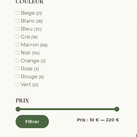
COULEUR
Beige
(21)
Blanc
(18)
Bleu
(30)
Gris
(18)
Marron
(66)
Noir
(114)
Orange
(3)
Rose
(3)
Rouge
(6)
Vert
(21)
PRIX
Prix
Prix
Prix :
10 €
—
220 €
Filtrer
min
max