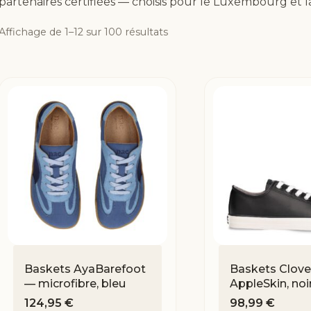
partenaires certifiées — choisis pour le Luxembourg et 
Affichage de 1–12 sur 100 résultats
Baskets AyaBarefoot
Baskets Clov
— microfibre, bleu
AppleSkin, noi
124,95
€
98,99
€