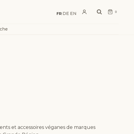
0
DE
EN
FR
·
·
rche
ments et accessoires véganes de marques