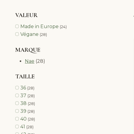
VALEUR
Made in Europe
(24)
Végane
(28)
MARQUE
Nae
(28)
TAILLE
36
(28)
37
(28)
38
(28)
39
(28)
40
(28)
41
(28)