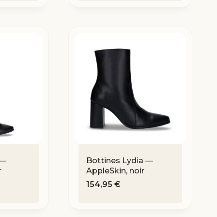
 —
Bottines Lydia —
r
AppleSkin, noir
154,95
€