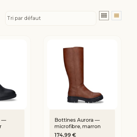
a —
Bottines Aurora —
r
microfibre, marron
174,99
€