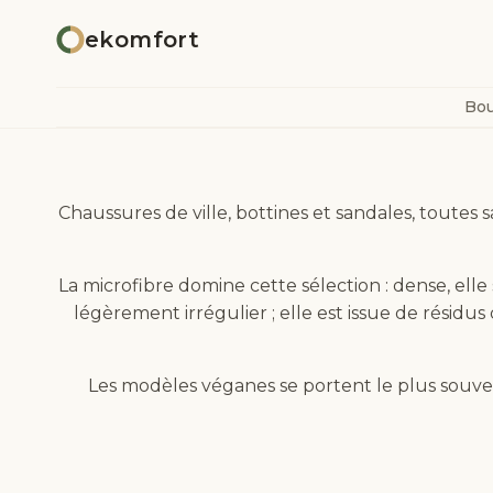
Aller
ekomfort
au
contenu
Bou
Chaussures de ville, bottines et sandales, toutes 
La microfibre domine cette sélection : dense, elle
légèrement irrégulier ; elle est issue de résidu
Les modèles véganes se portent le plus souvent