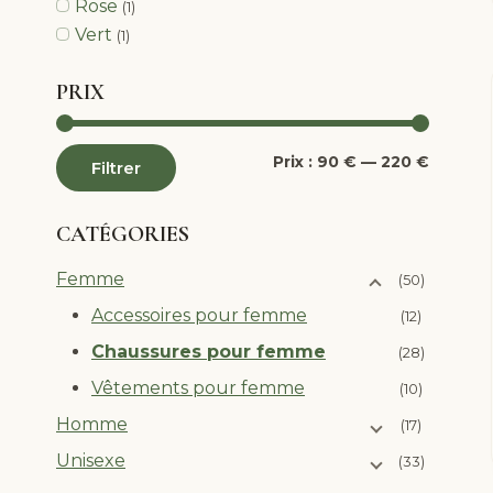
Rose
(1)
Vert
(1)
PRIX
Prix
Prix
Prix :
90 €
—
220 €
Filtrer
min
max
CATÉGORIES
Femme
(50)
Accessoires pour femme
(12)
Chaussures pour femme
(28)
Vêtements pour femme
(10)
Homme
(17)
Unisexe
(33)