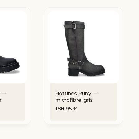
y —
Bottines Ruby —
r
microfibre, gris
188,95
€