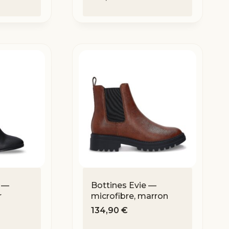
e —
Bottines Evie —
r
microfibre, marron
134,90
€