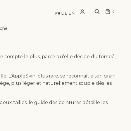
0
DE
EN
FR
·
·
rche
ière compte le plus, parce qu’elle décide du tombé,
e. L’AppleSkin, plus rare, se reconnaît à son grain
liège, plus léger et naturellement souple dès les
ux tailles, le guide des pointures détaille les