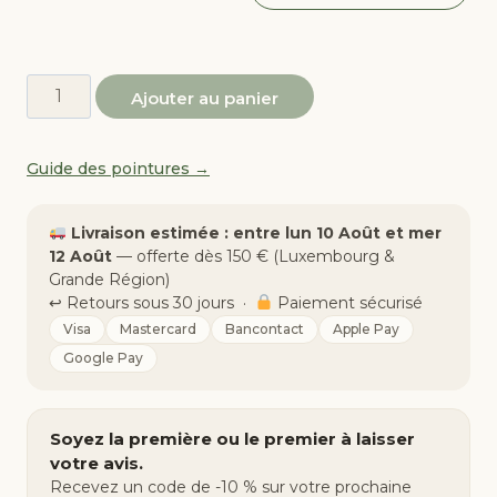
quantité
Ajouter au panier
de
Chaussures
Guide des pointures →
Obe
—
AppleSkin,
Livraison estimée : entre lun 10 Août et mer
noir
12 Août
— offerte dès 150 € (Luxembourg &
Grande Région)
↩︎ Retours sous 30 jours ·
Paiement sécurisé
Visa
Mastercard
Bancontact
Apple Pay
Google Pay
Soyez la première ou le premier à laisser
votre avis.
Recevez un code de -10 % sur votre prochaine