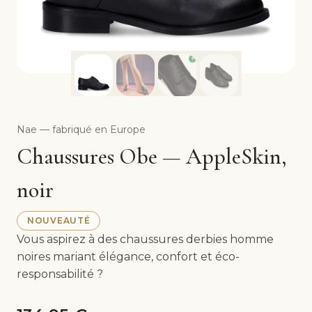
Nae — fabriqué en Europe
Chaussures Obe — AppleSkin,
noir
NOUVEAUTÉ
Vous aspirez à des chaussures derbies homme
Vous aspirez à des chaussures derbies homme noires ma
noires mariant élégance, confort et éco-
responsabilité ?
Faites l'expérience d'Obe Black : des chaussures à bou
Avec Obe Black, vos Chaussures derbies homme noire