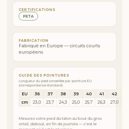
CERTIFICATIONS
PETA
FABRICATION
Fabriqué en Europe — circuits courts
européens
GUIDE DES POINTURES
Longueur du pied conseillée par pointure EU
(correspondance standard).
EU
36
37
38
39
40
41
42
cm
23,0
23,7
24,3
25,0
25,7
26,3
27,0
Mesurez votre pied du talon au bout du gros
orteil, debout, en fin de journée — c'est le