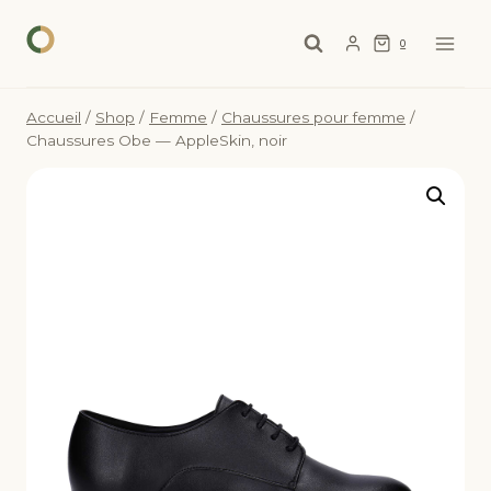
Aller
au
0
contenu
Accueil
/
Shop
/
Femme
/
Chaussures pour femme
/
Chaussures Obe — AppleSkin, noir