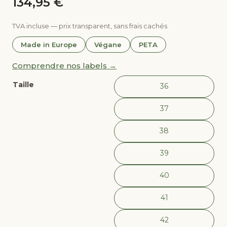
134,95
€
Faites un pas vers la modernité et l'innovation avec 
TVA incluse — prix transparent, sans frais cachés
Parcourez la ville avec style, grâce à ces chaussures
Made in Europe
Végane
PETA
Optez pour un choix conscient vers une mode plus pér
Comprendre nos labels →
Sans compromettre le style, sans cruauté animale, sans
Taille
36
Pour le coût d'un dîner au restaurant, investissez d
37
38
39
40
41
42