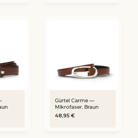
—
Gürtel Carme —
aun
Mikrofaser, Braun
48,95
€