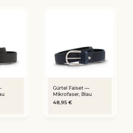
—
Gürtel Falset —
au
Mikrofaser, Blau
48,95
€