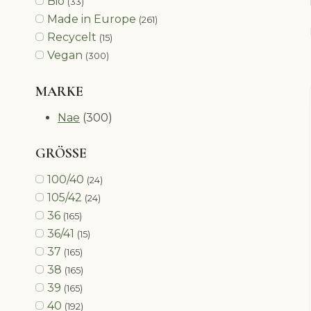
Bio
(33)
Made in Europe
(261)
Recycelt
(15)
Vegan
(300)
MARKE
Nae
(300)
GRÖSSE
100/40
(24)
105/42
(24)
36
(165)
36/41
(15)
37
(165)
38
(165)
39
(165)
40
(192)