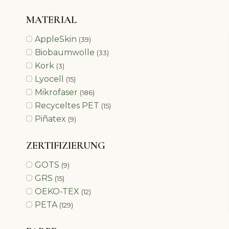
MATERIAL
AppleSkin
(39)
Biobaumwolle
(33)
Kork
(3)
Lyocell
(15)
Mikrofaser
(186)
Recyceltes PET
(15)
Piñatex
(9)
ZERTIFIZIERUNG
GOTS
(9)
GRS
(15)
OEKO-TEX
(12)
PETA
(129)