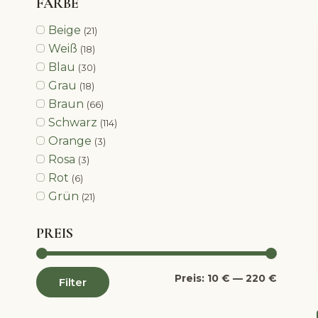
FARBE
Beige
(21)
Weiß
(18)
Blau
(30)
Grau
(18)
Braun
(66)
Schwarz
(114)
Orange
(3)
Rosa
(3)
Rot
(6)
Grün
(21)
PREIS
Min.
Max.
Preis:
10 €
—
220 €
Filter
Preis
Preis