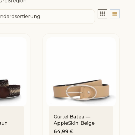
Großregion.
Gürtel Batea —
aun
AppleSkin, Beige
64,99
€