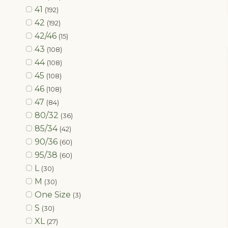
41
(192)
42
(192)
42/46
(15)
43
(108)
44
(108)
45
(108)
46
(108)
47
(84)
80/32
(36)
85/34
(42)
90/36
(60)
95/38
(60)
L
(30)
M
(30)
One Size
(3)
S
(30)
XL
(27)