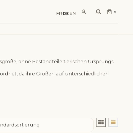
0
FR
EN
·
DE
·
tsgröße, ohne Bestandteile tierischen Ursprungs.
rdnet, da ihre Größen auf unterschiedlichen