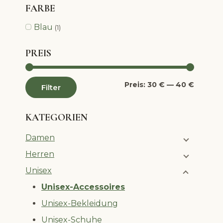
FARBE
Blau
(1)
PREIS
Min.
Max.
Preis:
30 €
—
40 €
Filter
Preis
Preis
KATEGORIEN
Damen
Herren
Unisex
Unisex-Accessoires
Unisex-Bekleidung
Unisex-Schuhe