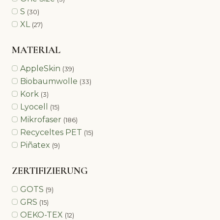
S
(30)
XL
(27)
MATERIAL
AppleSkin
(39)
Biobaumwolle
(33)
Kork
(3)
Lyocell
(15)
Mikrofaser
(186)
Recyceltes PET
(15)
Piñatex
(9)
ZERTIFIZIERUNG
GOTS
(9)
GRS
(15)
OEKO-TEX
(12)