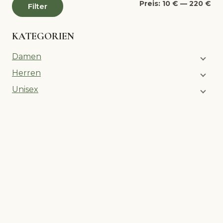
Min
Ma
Preis:
10 €
—
220 €
Filter
Pre
Pre
KATEGORIEN
Damen
Herren
Unisex