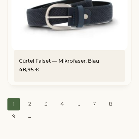
Gürtel Falset — Mikrofaser, Blau
48,95
€
1
2
3
4
…
7
8
9
→