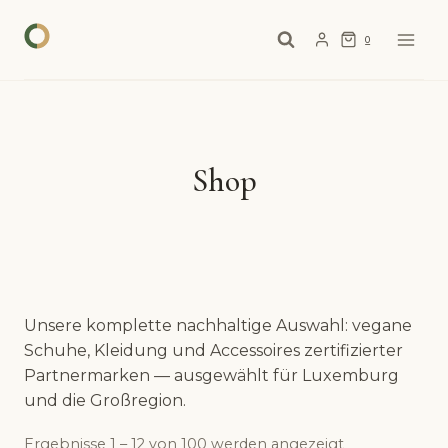
Zum
Inhalt
0
springen
Shop
Unsere komplette nachhaltige Auswahl: vegane
Schuhe, Kleidung und Accessoires zertifizierter
Partnermarken — ausgewählt für Luxemburg
und die Großregion.
Ergebnisse 1 – 12 von 100 werden angezeigt