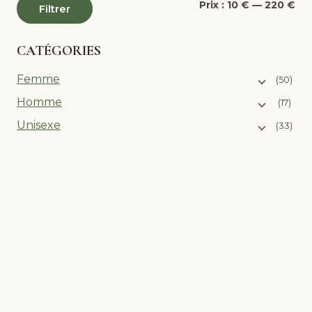
Pri
Pri
Prix :
10 €
—
220 €
Filtrer
mi
ma
CATÉGORIES
Femme
(50)
Homme
(17)
Unisexe
(33)