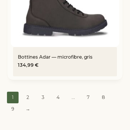
Bottines Adar — microfibre, gris
134,99
€
1
2
3
4
…
7
8
9
→