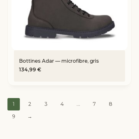
Bottines Adar — microfibre, gris
134,99
€
1
2
3
4
…
7
8
9
→