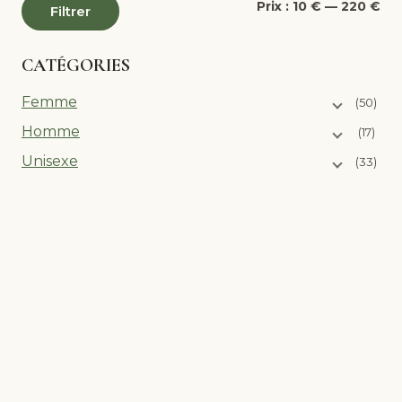
Pri
Pri
Prix :
10 €
—
220 €
Filtrer
mi
ma
CATÉGORIES
Femme
(50)
Homme
(17)
Unisexe
(33)