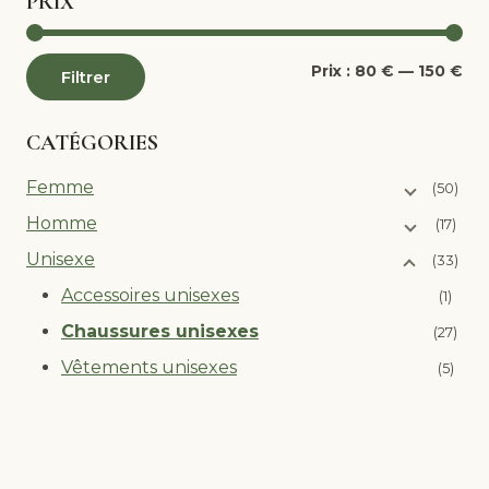
PRIX
Pri
Pri
Prix :
80 €
—
150 €
Filtrer
mi
ma
CATÉGORIES
Femme
(50)
Homme
(17)
Unisexe
(33)
Accessoires unisexes
(1)
Chaussures unisexes
(27)
Vêtements unisexes
(5)