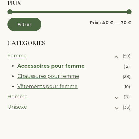
PRIX
Pri
Pri
Prix :
40 €
—
70 €
Filtrer
mi
ma
CATÉGORIES
Femme
(50)
Accessoires pour femme
(12)
Chaussures pour femme
(28)
Vêtements pour femme
(10)
Homme
(17)
Unisexe
(33)