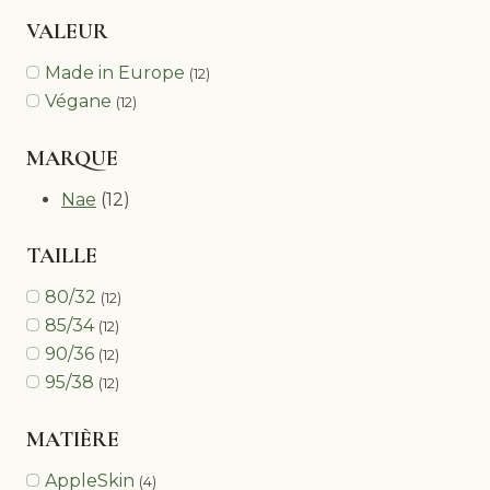
VALEUR
Made in Europe
(12)
Végane
(12)
MARQUE
Nae
(12)
TAILLE
80/32
(12)
85/34
(12)
90/36
(12)
95/38
(12)
MATIÈRE
AppleSkin
(4)