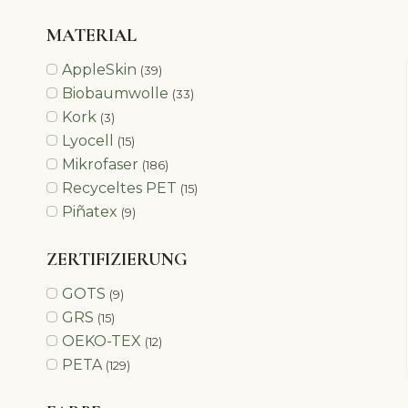
MATERIAL
AppleSkin
(39)
Biobaumwolle
(33)
Kork
(3)
Lyocell
(15)
Mikrofaser
(186)
Recyceltes PET
(15)
Piñatex
(9)
ZERTIFIZIERUNG
GOTS
(9)
GRS
(15)
OEKO-TEX
(12)
PETA
(129)