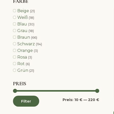
FARBE
Beige
(21)
Weiß
(18)
Blau
(30)
Grau
(18)
Braun
(66)
Schwarz
(114)
Orange
(3)
Rosa
(3)
Rot
(6)
Grün
(21)
PREIS
Min.
Max.
Preis:
10 €
—
220 €
Filter
Preis
Preis