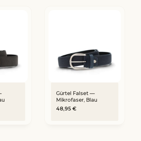
—
Gürtel Falset —
au
Mikrofaser, Blau
48,95
€