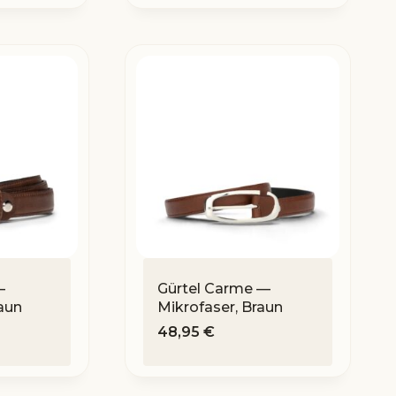
—
Gürtel Carme —
aun
Mikrofaser, Braun
48,95
€