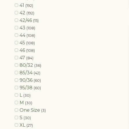
41
(192)
42
(192)
42/46
(15)
43
(108)
44
(108)
45
(108)
46
(108)
47
(84)
80/32
(36)
85/34
(42)
90/36
(60)
95/38
(60)
L
(30)
M
(30)
One Size
(3)
S
(30)
XL
(27)