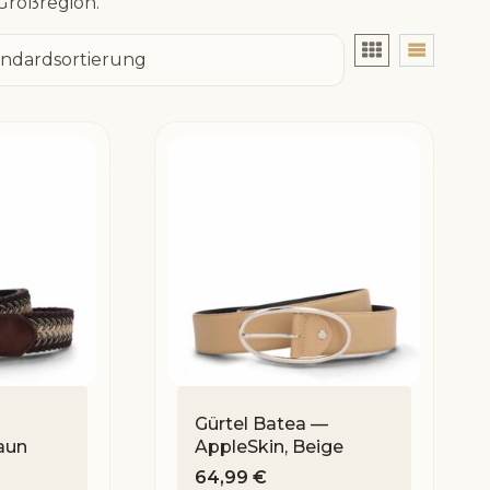
Großregion.
Gürtel Batea —
aun
AppleSkin, Beige
64,99
€