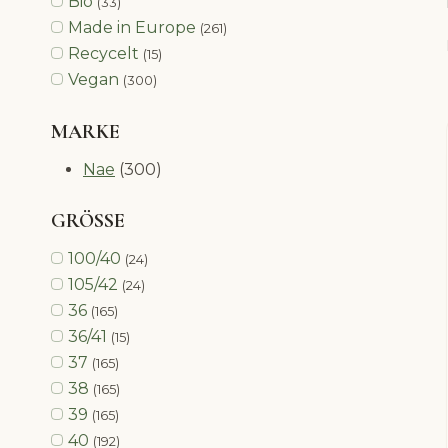
Bio
(33)
Made in Europe
(261)
Recycelt
(15)
Vegan
(300)
MARKE
Nae
(300)
GRÖSSE
100/40
(24)
105/42
(24)
36
(165)
36/41
(15)
37
(165)
38
(165)
39
(165)
40
(192)