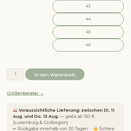
43
44
45
46
Sneaker
In den Warenkorb
Hade
—
Größenberater →
recyceltes
PET,
Grau
Voraussichtliche Lieferung: zwischen Di. 11
Menge
Aug. und Do. 13 Aug.
— gratis ab 150 €
(Luxemburg & Großregion)
↩︎ Rückgabe innerhalb von 30 Tagen ·
Sichere