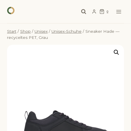
Zum
Inhalt
0
springen
Start
/
Shop
/
Unisex
/
Unisex-Schuhe
/
Sneaker Hade —
recyceltes PET, Grau