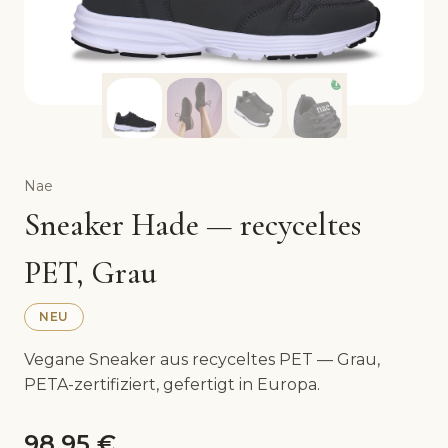
Nae
Sneaker Hade — recyceltes
PET, Grau
NEU
Vegane Unisex-Sneaker Hade — Nae
Vegane Sneaker aus recyceltes PET — Grau,
PETA-zertifiziert, gefertigt in Europa.
Wir stellen vor: Hade Grey: vegane Unisex-Sneakers 
98,95
€
Eigenschaften