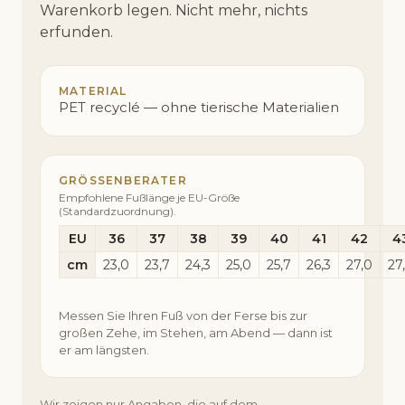
Warenkorb legen. Nicht mehr, nichts
erfunden.
MATERIAL
PET recyclé — ohne tierische Materialien
GRÖSSENBERATER
Empfohlene Fußlänge je EU-Größe
(Standardzuordnung).
EU
36
37
38
39
40
41
42
4
cm
23,0
23,7
24,3
25,0
25,7
26,3
27,0
27
Messen Sie Ihren Fuß von der Ferse bis zur
großen Zehe, im Stehen, am Abend — dann ist
er am längsten.
Wir zeigen nur Angaben, die auf dem