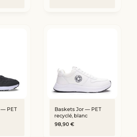
 — PET
Baskets Jor — PET
recyclé, blanc
98,90
€