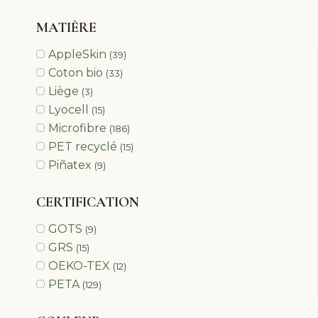
MATIÈRE
AppleSkin
(39)
Coton bio
(33)
Liège
(3)
Lyocell
(15)
Microfibre
(186)
PET recyclé
(15)
Piñatex
(9)
CERTIFICATION
GOTS
(9)
GRS
(15)
OEKO-TEX
(12)
PETA
(129)