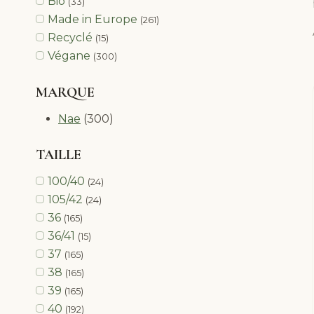
Bio
(33)
Made in Europe
(261)
Recyclé
(15)
Végane
(300)
MARQUE
Nae
(300)
TAILLE
100/40
(24)
105/42
(24)
36
(165)
36/41
(15)
37
(165)
38
(165)
39
(165)
40
(192)