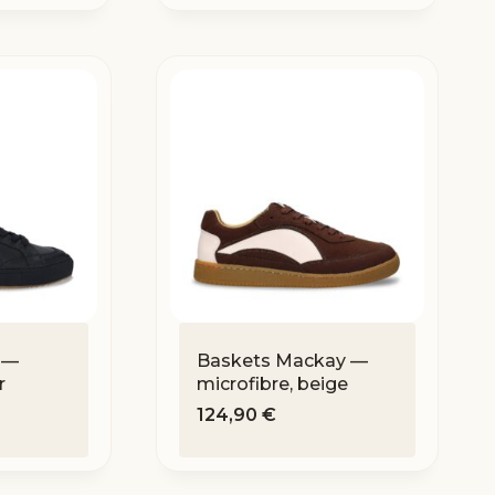
 —
Baskets Mackay —
r
microfibre, beige
124,90
€