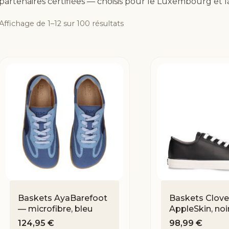
partenaires certifiées — choisis pour le Luxembourg et 
Affichage de 1–12 sur 100 résultats
Baskets AyaBarefoot
Baskets Clov
— microfibre, bleu
AppleSkin, noi
124,95
€
98,99
€