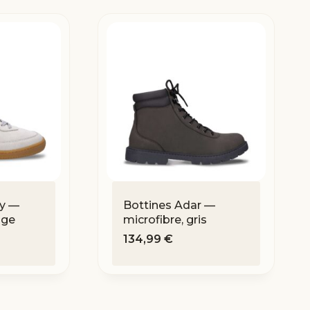
ey —
Bottines Adar —
uge
microfibre, gris
134,99
€