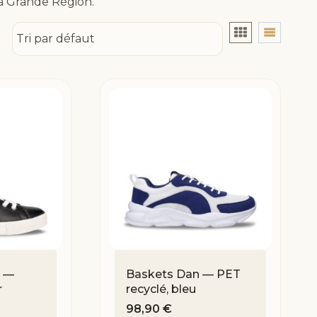
la Grande Région.
e —
Baskets Dan — PET
r
recyclé, bleu
98,90
€