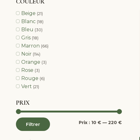
COULEUR
Beige
(21)
Blanc
(18)
Bleu
(30)
Gris
(18)
Marron
(66)
Noir
(114)
Orange
(3)
Rose
(3)
Rouge
(6)
Vert
(21)
PRIX
Prix
Prix
Prix :
10 €
—
220 €
Filtrer
min
max