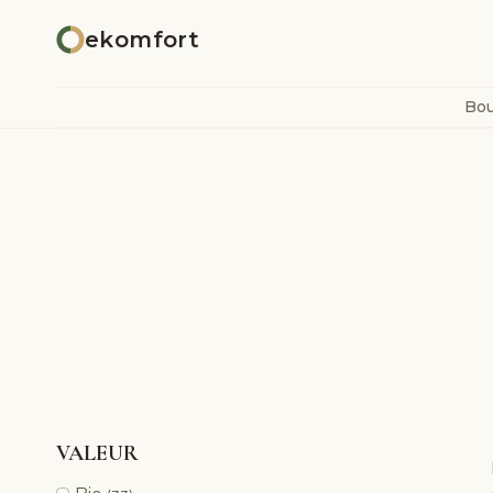
Aller
ekomfort
au
contenu
Bou
VALEUR