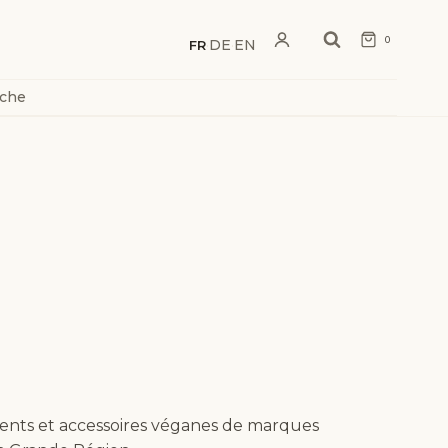
0
DE
EN
FR
·
·
rche
ments et accessoires véganes de marques