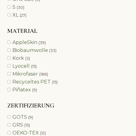
S
(30)
XL
(27)
MATERIAL
AppleSkin
(39)
Biobaumwolle
(33)
Kork
(3)
Lyocell
(15)
Mikrofaser
(186)
Recyceltes PET
(15)
Piñatex
(9)
ZERTIFIZIERUNG
GOTS
(9)
GRS
(15)
OEKO-TEX
(12)