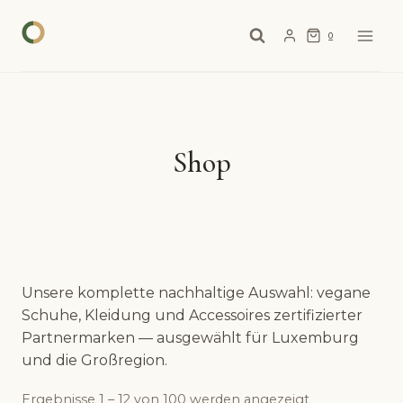
Zum
Inhalt
0
springen
Shop
Unsere komplette nachhaltige Auswahl: vegane
Schuhe, Kleidung und Accessoires zertifizierter
Partnermarken — ausgewählt für Luxemburg
und die Großregion.
Ergebnisse 1 – 12 von 100 werden angezeigt