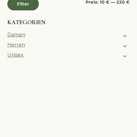
Min
Ma
Preis:
10 €
—
220 €
Filter
Pre
Pre
KATEGORIEN
Damen
Herren
Unisex