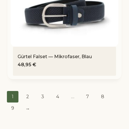
Gürtel Falset — Mikrofaser, Blau
48,95
€
1
2
3
4
…
7
8
9
→