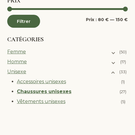
PRIX
Pri
Pri
Prix :
80 €
—
150 €
Filtrer
mi
ma
CATÉGORIES
Femme
(50)
Homme
(17)
Unisexe
(33)
Accessoires unisexes
(1)
Chaussures unisexes
(27)
Vêtements unisexes
(5)